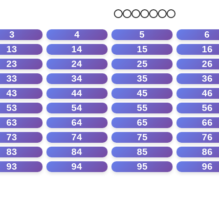
3
4
5
6
13
14
15
16
23
24
25
26
33
34
35
36
43
44
45
46
53
54
55
56
63
64
65
66
73
74
75
76
83
84
85
86
93
94
95
96