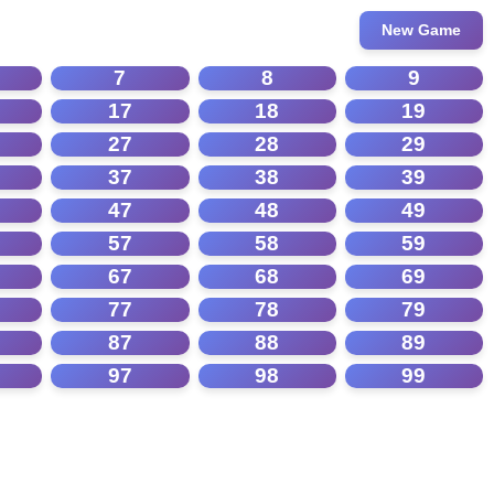
New Game
7
8
9
17
18
19
27
28
29
37
38
39
47
48
49
57
58
59
67
68
69
77
78
79
87
88
89
97
98
99