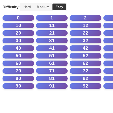
Difficulty:
Hard
Medium
Easy
0
1
2
10
11
12
20
21
22
30
31
32
40
41
42
50
51
52
60
61
62
70
71
72
80
81
82
90
91
92